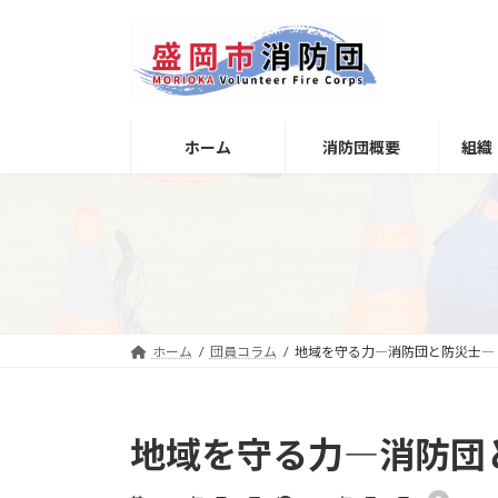
コ
ナ
ン
ビ
テ
ゲ
ン
ー
ツ
シ
へ
ョ
ホーム
消防団概要
組織
ス
ン
キ
に
ッ
移
プ
動
ホーム
団員コラム
地域を守る力―消防団と防災士―
地域を守る力―消防団