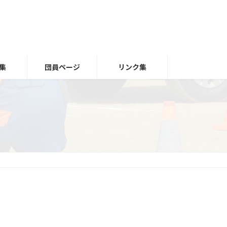
集
団員ページ
リンク集