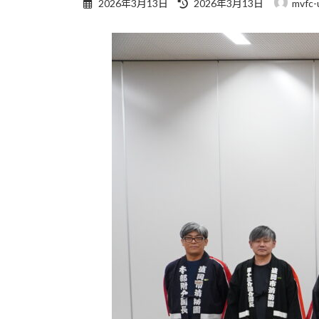
最
2026年3月13日
2026年3月13日
mvfc-
終
更
新
日
時
: