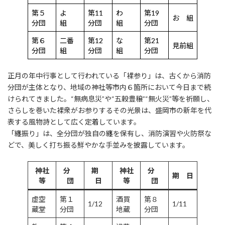
第５
よ
第11
わ
第19
お 組
分団
組
分団
組
分団
第６
二番
第12
な
第21
見前組
分団
組
分団
組
分団
正月の年中行事として行われている「裸参り」は、古くから消防
分団が主体となり、地域の神社等市内６箇所において今日まで続
けられてきました。“無病息災”や“五穀豊穣”“無火災”等を祈願し、
さらしを巻いた裸衆がお参りするその光景は、盛岡市の新年を代
表する風物詩として広く定着しています。
「纏振り」は、全分団が独自の纏を保有し、消防演習や火防祭な
どで、美しく打ち振る鮮やかな手並みを披露しています。
神社
分
期
神社
分
期 日
等
団
日
等
団
虚空
第１
酒買
第８
1/12
1/11
蔵堂
分団
地蔵
分団