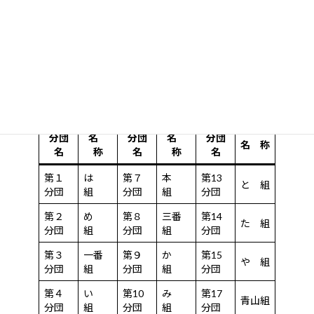
し、盛岡秋まつりを大いに盛り上げました。さらに平成23年度
は、３月11日に発生した東日本大震災において被災された方々へ
の哀悼とお見舞いの気持ちを込めるとともに、被災地並びに本市
の一日も早い復興を祈願し、２回目の山車を運行しました。
消防分団の山車は、以下のように昔ながらの名称等を用い、一般
参加者を募って運行しています。
分団
名
分団
名
分団
名 称
名
称
名
称
名
第１
は
第７
本
第13
と 組
分団
組
分団
組
分団
第２
め
第８
三番
第14
た 組
分団
組
分団
組
分団
第３
一番
第９
か
第15
や 組
分団
組
分団
組
分団
第４
い
第10
み
第17
青山組
分団
組
分団
組
分団