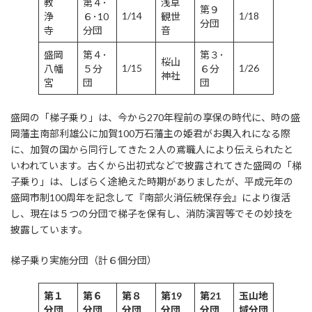
教
第４･
浅草
第９
1/14
1/18
浄
６･10
観世
分団
寺
分団
音
盛岡
第４･
第３･
桜山
1/15
1/26
八幡
５分
６分
神社
宮
団
団
盛岡の「梯子乗り」は、今から270年程前の享保の時代に、時の盛
岡藩主南部利雄公に加賀100万石藩主の姫君がお輿入れになる際
に、加賀の国から同行してきた２人の鳶職人により伝えられたと
いわれています。古くから出初式などで披露されてきた盛岡の「梯
子乗り」は、しばらく途絶えた時期がありましたが、平成元年の
盛岡市制100周年を記念して『南部火消伝統保存会』により復活
し、現在は５つの分団で梯子を保有し、消防演習等でその妙技を
披露しています。
梯子乗り実施分団（計６個分団）
第１
第６
第８
第19
第21
玉山地
分団
分団
分団
分団
分団
域分団