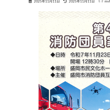
最
2025年11月11日
2025年11月11日
mvf
終
更
新
日
時
: