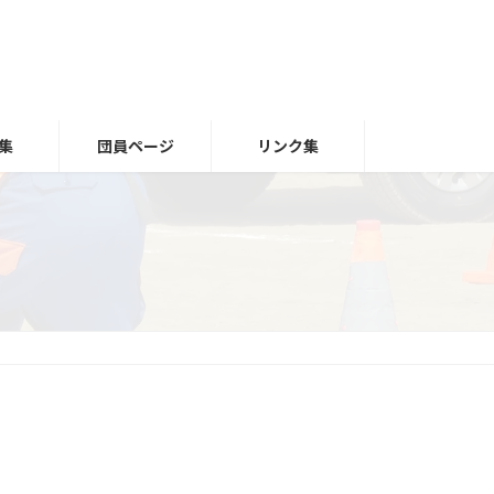
集
団員ページ
リンク集