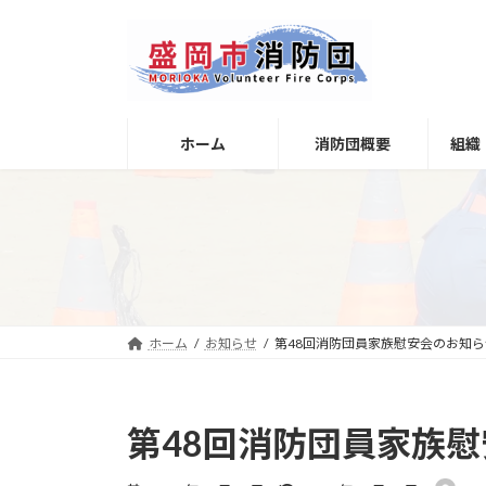
コ
ナ
ン
ビ
テ
ゲ
ン
ー
ツ
シ
へ
ョ
ホーム
消防団概要
組織
ス
ン
キ
に
ッ
移
プ
動
ホーム
お知らせ
第48回消防団員家族慰安会のお知ら
第48回消防団員家族