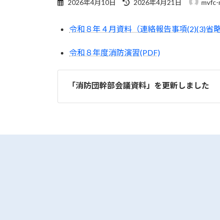
最
2026年4月10日
2026年4月21日
mvfc-
終
更
令和８年４月資料（連絡報告事項(2)(3)省略）
新
日
時
令和８年度消防演習(PDF)
:
「消防団幹部会議資料」を更新しました