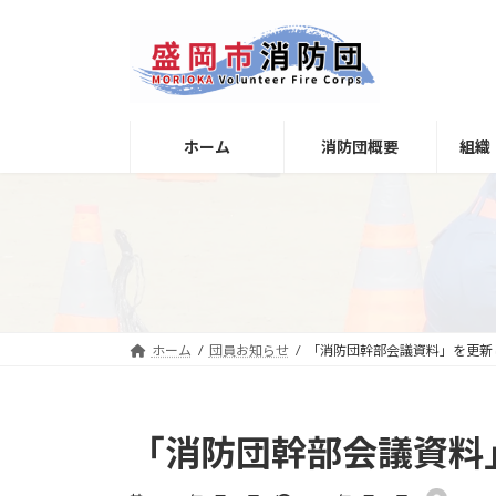
コ
ナ
ン
ビ
テ
ゲ
ン
ー
ツ
シ
へ
ョ
ホーム
消防団概要
組織
ス
ン
キ
に
ッ
移
プ
動
ホーム
団員お知らせ
「消防団幹部会議資料」を更新
「消防団幹部会議資料