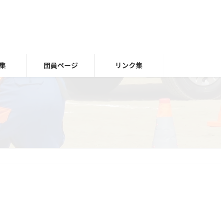
集
団員ページ
リンク集