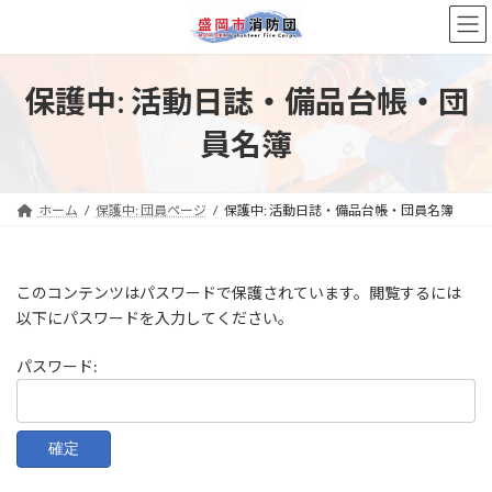
コ
ナ
ン
ビ
テ
ゲ
ン
ー
保護中: 活動日誌・備品台帳・団
ツ
シ
へ
ョ
員名簿
ス
ン
キ
に
ッ
移
プ
動
ホーム
保護中: 団員ページ
保護中: 活動日誌・備品台帳・団員名簿
このコンテンツはパスワードで保護されています。閲覧するには
以下にパスワードを入力してください。
パスワード: