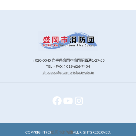
〒020‑0045 岩手県盛岡市盛岡駅西通1‑27‑55
TEL・FAX：019‑626‑7404
shoubou@city.morioka.iwate.jp
Facebook
YouTube
Instagram
COPYRIGHT (C)
盛岡市消防団
ALL RIGHTS RESERVED.