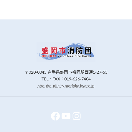
〒020‑0045 岩手県盛岡市盛岡駅西通1‑27‑55
TEL・FAX：019‑626‑7404
shoubou@city.morioka.iwate.jp
Facebook
YouTube
Instagram