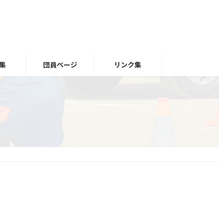
集
団員ページ
リンク集