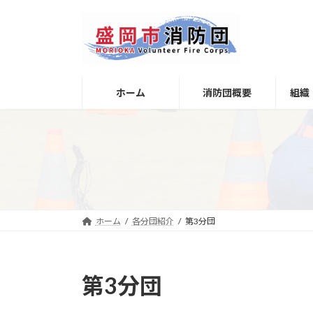
コ
ナ
ン
ビ
テ
ゲ
ン
ー
ツ
シ
へ
ョ
ホーム
消防団概要
組織
ス
ン
キ
に
ッ
移
プ
動
ホーム
各分団紹介
第3分団
第3分団